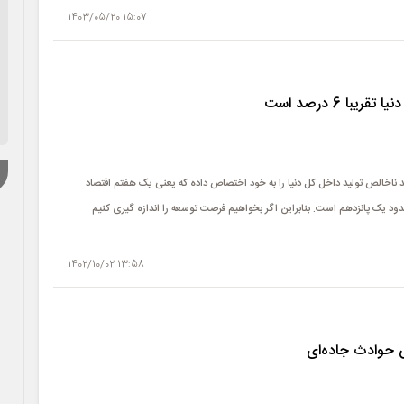
15:07 1403/05/20
یبا 6 درصد است
مهور گفت: اقتصاد دیجیتال در دنیا حدود 19 درصد تولید ناخالص تولید داخل کل دنیا را به خود اختصاص داده که یعنی یک هفتم اقتصاد
 ایران این عدد تقریبا 6 درصد است یعنی حدود یک پانزدهم است. بنابراین اگر بخواهیم فرصت توسعه را اندازه گیری کنیم
13:58 1402/10/02
 حوادث جاده‌ای