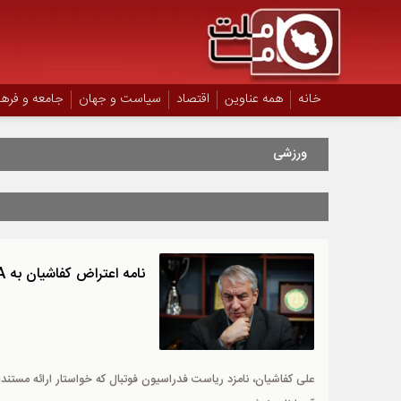
خانه
همه عناوین
اقتصاد
سیاست و جهان
جامعه و فره
النصر بدون نیروی هجومی و در
ورزشی
نامه اعتراض کفاشیان به FIFA و AFC ارسال شد
علی کفاشیان، نامزد ریاست فدراسیون فوتبال که خواستار ارائه مستند