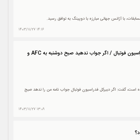
قات، با آژانس جهانی مبارزه با دوپینگ به توافق رسید.
14:16 1403/11/27
اولتیماتوم کفاشیان به فدراسیون فوتبال / اگر جواب ندهید صبح دوشنبه به AFC و
ده است، گفت: اگر دبیرکل فدراسیون فوتبال جواب نامه من را ندهد صبح
13:09 1403/11/27
د؟