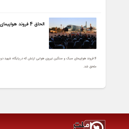
الحاق 4 فروند هواپیمای بازآمادشده به ناوگان عملیاتی «نهاجا»
4 فروند هواپیمای سبک و سنگین نیروی هوایی ارتش که در پایگاه شهید دورا
ملحق شد.