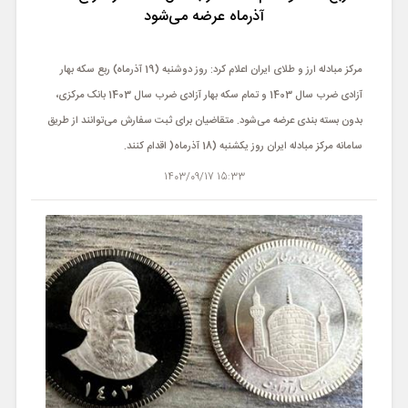
ورزشی
آذرماه عرضه می‌شود
حوادث
مرکز مبادله ارز و طلای ایران اعلام کرد: روز دوشنبه (19 آذرماه) ربع سکه بهار
آزادی ضرب سال 1403 و تمام سکه بهار آزادی ضرب سال 1403 بانک مرکزی،
سبک زندگی
بدون بسته بندی عرضه می‌شود. متقاضیان برای ثبت سفارش می‌توانند از طریق
سامانه مرکز مبادله ایران روز یکشنبه (18 آذرماه( اقدام کنند.
چند رسانه ای
15:33 1403/09/17