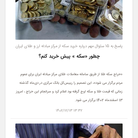
پاسخ به 15 سئوال مهم درباره خرید سکه از مرکز مبادله ارز و طلای ایران
چطور «سکه » پیش خرید کنم؟
«حراج سکه طلا از طریق سامانه معاملات طلای مرکز مبادله ایران برای عموم
مردم برگزار می شود»، این تصمیم را رییس‌کل بانک مرکزی در دی‌ماه گذشته
زمانی که قیمت طلا و سکه اوج گرفته بود اعلام کرد و سرانجام این حراج ، امروز
13 اسفندماه 1402 برگزار می شود.
13:32 1402/12/13