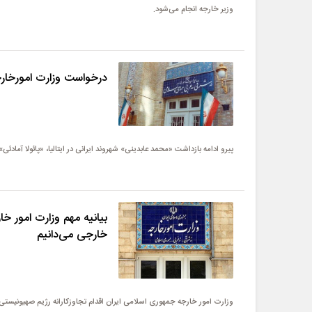
وزیر خارجه انجام می‌شود.
درخواست وزارت امورخارجه
پیرو ادامه بازداشت «محمد عابدینی» شهروند ایرانی در ایتالیا، «پائولا آمادئی
بیانیه مهم وزارت امور خا
خارجی می‌دانیم
وزارت امور خارجه جمهوری اسلامی ایران اقدام تجاوزکارانه رژیم صهیونیستی ع