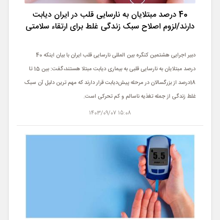
ورزشی
40 درصد مبتلایان به نارسایی قلب در ایران دیابت
دارند/لزوم اصلاح سبک زندگی غلط برای ارتقاء سلامتی
حوادث
سبک زندگی
دبیر اجرایی هشتمین کنگره بین المللی نارسایی قلب ایران با بیان اینکه 40
درصد مبتلایان به نارسایی قلبی به بیماری دیابت مبتلا هستند،گفت: بین 15 تا
چند رسانه ای
18درصد از بزرگسالان در مرحله پیش‌دیابت قرار دارند که مهم ترین دلیل آن سبک
غلط زندگی از جمله تغذیه ناسالم و کم تحرکی است.
15:08 1403/09/07