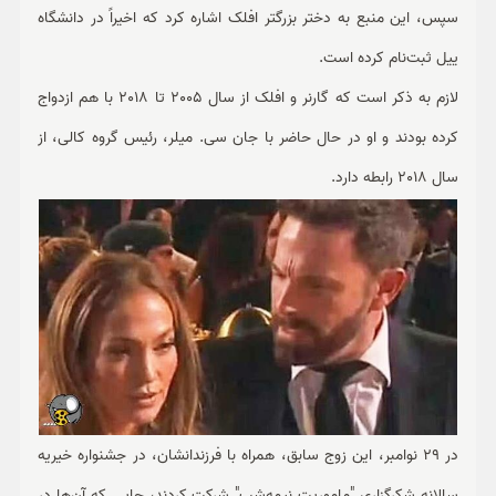
سپس، این منبع به دختر بزرگتر افلک اشاره کرد که اخیراً در دانشگاه
ییل ثبت‌نام کرده است.
لازم به ذکر است که گارنر و افلک از سال 2005 تا 2018 با هم ازدواج
کرده بودند و او در حال حاضر با جان سی. میلر، رئیس گروه کالی، از
سال 2018 رابطه دارد.
در 29 نوامبر، این زوج سابق، همراه با فرزندانشان، در جشنواره خیریه
سالانه شکرگزاری "ماموریت نیمه‌شب" شرکت کردند، جایی که آن‌ها در