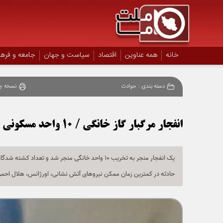
خانه
همه عناوین
اقتصاد
سیاست و جهان
جامعه و فره
دسته بندی :
حوادث
نسخه چ
انفجار مرگبار گاز خانگی / 10 واحد مسکونی در بابلسر تخریب شد
یک انفجار منجر به تخریب 10 واحد خانگی منجر شد و
حادثه در کمترین زمان ممکن نیرو‌های آتش نشانی، اورژانس، هلال احمر