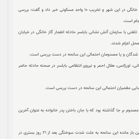
به گزارش ملت ما از ایرنا، آتش نشانی بابلسر از وقوع انفجار گاز خانگی در این شهر و تخریب 10 واحد مسکونی خبر داد و گفت: بررسی
جام است.
 سه شنبه طی تماس تلفنی با سازمان آتش نشانی بابلسر حادثه انفجار گاز خانگی در خیابان
محل اعزام شدند.
ی، اورژانس، هلال احمر و نیروی انتظامی بابلسر در صحنه حادثه حاضر
ناسایی مقصران احتمالی این سانحه در دست بررسی است.
1 تیرماه امسال هم انفجار گاز خانگی در منطقه قائمیه بابلسر 6 مصدوم بر جا گذاشته بود که با جان باختن پدر خانواده به عنوان آخرین
حمید شریفی پدر این خانواده صبح 6 مرداد امسال به عنوان آخرین باز مانده این سانحه به علت شدت سوختگی بعد از 21 روز بستری در