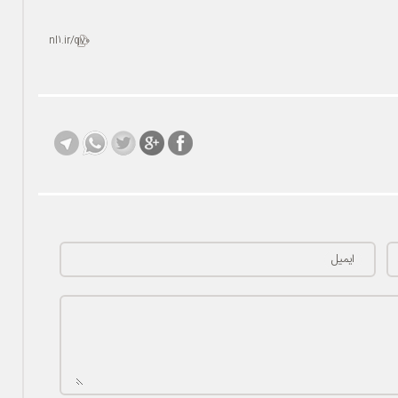
nl1.ir/qv0
ایمیل