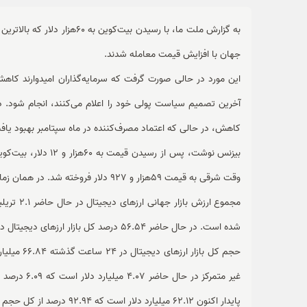
جهان با افزایش قیمت معامله شدند.
آخرین تصمیم سیاست پولی خود را اعلام می‌کنند، انجام شود. در
کاهش، در حالی که اعتماد مصرف‌کننده در ماه سپتامبر بهبود یاف
وقت شرقی به قیمت 59هزار و 927 دلار فروخته شد. در همان زمان، اتریوم 2.58 درصد جهش کرد و به 2423 دلار رسید.
شده است. در حال حاضر 56.54 درصد کل بازار ارزهای دیجیتال در اختیار بیت‌کوین است که 0.31 درصد افزایش روزانه را ثبت کرده است.
پایدار اکنون 62.12 میلیارد دلار است که 92.94 درصد از کل حجم 24 ساعته بازار ارزهای دیجیتال را تشکیل می‌دهد.