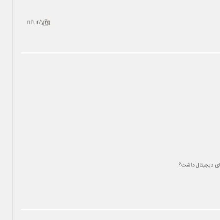
nl1.ir/y2q
های دیجیتال داشت؟