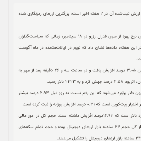
به گزارش ملت ما، با رسیدن بیت‌کوین به 60هزار دلار که بالاترین ارزش ثبت‌شده آن در 2 هفته اخیر است، بزرگترین ارزهای رمزنگاری شده
این مورد در حالی صورت گرفت که سرمایه‌گذاران امیدوارند کاهش نرخ بهره از سوی فدرال رزرو در 18 سپتامبر، زمانی که سیاست‌گذاران
 این هفته، داده‌ها نشان داد که تورم در ایالات‌متحده در ماه آگوست
ت.
بیزنس نوشت، پس از رسیدن قیمت به 60هزار و 12 دلار، بیت‌کوین 3.05 درصد افزایش یافت و در ساعت سه و 46 دقیقه بعد از ظهر به
مجموع ارزش بازار جهانی ارزهای دیجیتال در حال حاضر 2.1 تریلیون دلار برآورد می‌شود که این رقم نسبت به روز قبل 2.93 درصد بیشتر
حجم کل بازار ارزهای دیجیتال در 24 ساعت گذشته 66.84 میلیارد دلار است که 14.93درصد افزایش داشته است. حجم کل در امور مالی
غیر متمرکز در حال حاضر 4.07 میلیارد دلار است که 6.09 درصد از کل حجم 24 ساعته بازار ارزهای دیجیتال بوده و حجم تمام سکه‌های