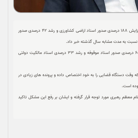
به گزارش ملت ما، بابایی رییس سازمان ثبت اسناد و املاک از افزایش 188 درصدی صدور اسناد اراضی کشاورزی و رشد 42 درصدی صدور
وی گفت: همچنین در 9 ماه آغازین سال جاری، شاهد افزایش 65 درصدی صدور اسناد موقوفه و رشد 33 درصدی اسناد مالکیت دولتی
ه وقت دستگاه قضایی را به خود اختصاص داده و پرونده های زیادی در
ده است.
 معظم رهبری مورد توجه قرار گرفته و ایشان بر رفع این مشکل تاکید