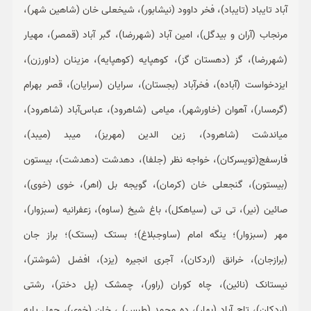
آباد تایباد (تایباد)، فخر داوود (نیشابور)، شیخعلی خان (شاهین شهر)،
مرنجاب (آران و بیدگل)، امین آباد (شهررضا)، گبر آباد (قمصر)، مهیار
(شهررضا)، گز (دهستان گز)، کوهپایه (کوهپایه)، مزینان (داورزن)،
ایزدخواست (آباده)، فخرآباد (بجستان)، سرایان (سرایان)، قصر بهرام
(گرمسار)، آهوان (خاورشهر)، میامی (شاهرود)، عباس‌آباد (شاهرود)،
میاندشت (شاهرود)، زین الدین (مهریز)، میبد (میبد)،
فارسفج(تویسرکان)، خواجه نظر (جلفا)، دهدشت (دهدشت)، بیستون
(بیستون)، گنجعلی خان (کرمان)، گویجه بل (اهر)، خوی (خوی)،
صائین (نیر)، تی تی (سیاهکل)، باغ شیخ (ساوه)، زعفرانیه (سبزوار)،
مهر (سبزوار)؛ ینگه امام (ساوجبلاغ)؛ بستک (بستک)؛ براز جان
(برازجان)، خرانق (اردکان)، آجری انجیره (یزد)، افضل (شوشتر)،
نیستانک (نائین)، چاه کوران (راور)، چمشک (پل دختر)، رشتی
(اردکان)، تاج آباد (بهار)، ده محمد (طبس) ، خان (خوی)، چهل پایه