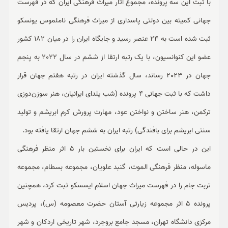
با ثبت این سه پرونده، مجموع آثار میراث فرهنگی ایران که در فهرست
جهانی کمیته بین دولتی پاسداری از میراث فرهنگی ناملموس یونسکو
ثبت شده است به 24 عنصر رسید و جایگاه ایران را در میان 182 کشور
عضو این کنوانسیون، با یک رتبه ارتقا از ششم در سال 2022 به پنجم
جهان در 2023 رساند، سال گذشته ایران در رتبه هفتم جهان قرار
داشت که با ثبت جهانی 4 پرونده (شب یلدای ایرانیان، هنر سوزن‌دوزی
ترکمن، هنر ساختن و نواختن عود، مهارت پرورش کرم ابریشم و تولید
سنتی ابریشم برای بافندگی) رتبه ایران به ششم جهان ارتقا یافته بود.
این در حالی است که ایران برای نخستین بار 5 اثر منظر فرهنگی
ماسوله، منظر فرهنگی الموت، گنبد علویان، مجموعه بسطام، مجموعه
تربت جام را در فهرست میراث جهان اسلام ایسسکو ثبت کرد، همچنین
پرونده 5 اثر مجموعه زیارتی آستان حضرت معصومه (س)، پردیس
مرکزی دانشگاه تهران، مسجد جامع بروجرد، شهر تاریخی اردکان و شهر