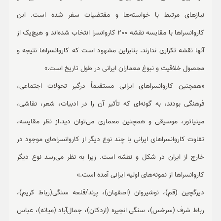
نیازهای مرتبط با خواسته‌ها و مقتضیات سفر شده است. این
کاروانسراها با مقایسه نقشه 200 کاروانسرا انتخاب شده‌اند و هیچ‌یک از
آنها نقشه تکراری ندارند. بنابراین مشهود است که کاروانسراها نتیجه و
محصول خلاقیت و نبوغ معماران ایرانی در طول تاریخ است.»
«همچنین کاروانسراهای ایرانی مستقیماً درگیر تحولات اجتماعی،
فرهنگی بودند، به گونه‌ای که تأثیر آن را در ادبیات، شعر، نقاشی،
مینیاتور، موسیقی و همچنین معماری می‌توان دید.از نظر مقایسه،
تفاوت کاروانسراهای ایرانی با چند نوع دیگر از کاروانسراهای موجود در
خارج از ایران در شکل و نقشه است. زیرا به نظر می‌رسد نوع دیگر
کاروانسراها از نمونه‌های اولیه ایرانی آمده است.»
دیرگچین (قم)، نوشیروان (اصفهان)، پرند/قلعه سنگی(رباط کریم)،
رباط شرف (سرخس)، سنگی انجیره (اردکان)، جمال‌آباد (میانه)، عباس