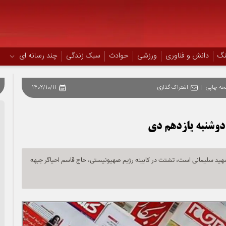
نگ
دانش و فناوری
ورزشی
حوادث
سبک زندگی
چند رسانه ای
خه چاپی
|
اشتراک گذاری
1402/10/11
دوشنبه یازدهم دی
 شهید سلیمانی است، تشتت در کابینه رژیم صهیونیستی، حاج‌ قاسم احیاگر جبهه