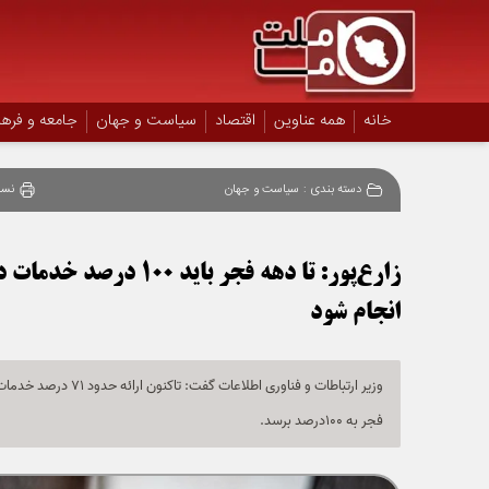
خانه
همه عناوین
اقتصاد
سیاست و جهان
جامعه و فره
دسته بندی :
سیاست و جهان
نسخ
زارع‌پور: تا دهه فجر 
انجام شود
وزیر ارتباطات و فناو
فجر به 100درصد برسد.