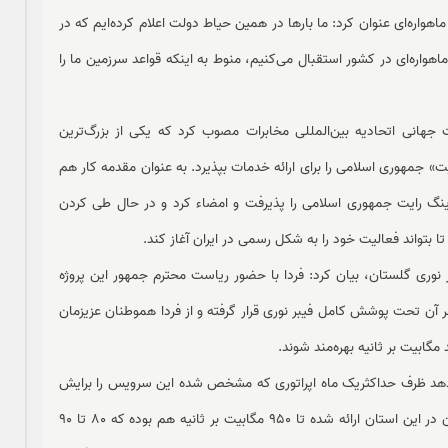
ماهواره‌ای عنوان کرد: ما بارها در همین حیاط دولت اعلام کرده‌ایم که در
اهواره‌ای در کشور استقبال می‌کنیم، منوط به اینکه قواعد سرزمین ما را
 جهانی اتحادیه بین‌المللی مخابرات مصوب کرد که یکی از بزرگ‌ترین
یت» جمهوری اسلامی را برای ارائه خدمات بپذیرد. به عنوان مقدمه کار هم
ینگ رایت جمهوری اسلامی را پذیرفت و امضاء کرد و در حال طی کردن
 بتواند فعالیت خود را به شکل رسمی در ایران آغاز کند.
ر نوری گلستان، بیان کرد: فردا با حضور ریاست محترم جمهور این پروژه
خواهد شد. گلستان اولین استان ما است که تمام 37 شهر آن تحت پوشش کامل فیبر نوری قرار گرفته و از فردا هموطنان عزیزمان
ابیت بر ثانیه بهره‌مند شوند.
بدهد ظرف حداکثریک ماه اپراتوری که مشخص شده این سرویس را برایش
فراهم می‌کند. سرعت‌هایی که در قالب این طرح به مردم عزیزمان در این استان ارائه شده تا 950 مگابیت بر ثانیه هم بوده که 80 تا 90