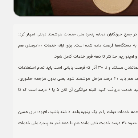
ر جمع خبرنگاران درباره پنجره ملی خدمات هوشمند دولتی اظهار کرد:
برای هوشمندسازی تا یک ماه و برای استعلامات برخط تا 30 آذر به دستگاه‌ها فرصت داده شده است. برای ارائه خدمات 100درصدی هم
د و امیدواریم حداکثر تا دهه فجر خدمات کامل شود.
وی ادامه داد: تا الان دستگاه‌ها در حال ارائه حدود 71 درصد از خدماتشان هستند و تا 30 آذر که فرصت پایانی است باید تمام استعلامات
خود را برخط کنند که هنوز بعضی‌هایشان عقب هستند. تا ماه بعد هم باید 20 درصد مراحل هوشمند شود یعنی بدون مراجعه حضوری،
ارسال مدرک و مداخله انسانی در هر ساعت از شبانه‌روز باید بتوانید خدمت دریافت کنید. البته میانگین آن الان 5 یا 6 درصد است که تا
ید همه خدمات دولت را در یک پنجره واحد داشته باشید، افزود: برای همین
کار سنگینی را می‌طلبد و امیدواریم با همکاری همه دستگاه‌ها این حدود 30 درصد خدمت باقی مانده هم تا دهه فجر به پنجره ملی خدمات