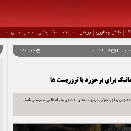
نگ
دانش و فناوری
ورزشی
حوادث
سبک زندگی
چند رسانه ای
ه چاپی
|
اشتراک گذاری
1402/09/25
ماتیک برای برخورد با تروریست ها
 خصوص برخورد موثر با تروریست‌های ِ حادثه‌یِ مقر انتظامی شهرستان راسک