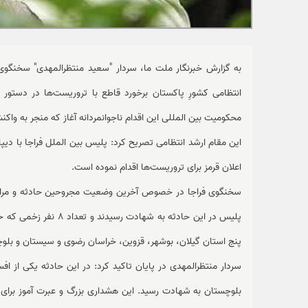
به گزارش خبرنگار ملت ما، سردار "سعید منتظرالمهدی" سخنگوی
انتظامی کشورِ پاکستان برخورد قاطع با تروریست‌ها در دستور کا
محکومیت بین المللی این اقدام ناجوانمردانه آغاز که منجر به و
این مقام ارشد انتظامی تصریح کرد: پلیس بین الملل فراجا با دیپل
اعلان قرمز برای تروریست‌ها اقدام نموده است.
پلیس در این حادثه به 
پنج استان گیلان، بوشهر، قزوین، خراسان رضوی و سیستان و بلوچس
سردار منتظرالمهدی در پایان تاکید کرد: در این حادثه یکی از ا
بلوچستان به شهادت رسید. این هشداری بزرگ و عبرت آموز برای 