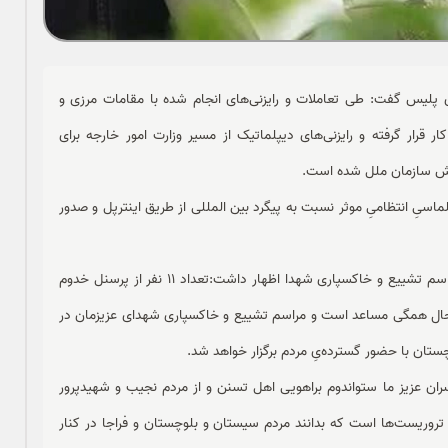
 پلیس گفت: طی تعاملات و رایزنی‌های انجام شده با مقامات مرزی و
ر قرار گرفته و رایزنی‌های دیپلماتیک از مسیر وزارت امور خارجه برای
اکنش سازمان ملل شده است.
ماسیِ انتظامیِ موثر نسبت به پیگرد بین المللی از طریق اینترپل و صدور
سخنگوی فراجا در خصوص آخرین وضعیت مجروحین حادثه و مراسم تشییع و خاکسپاری شهدا اظهار داشت:تعداد 11 نفر از پرسنل خدوم
شهادت رسیدند و تعداد 8 نفر زخمی که حال همگی مساعد است و مراسم تشییع و خاکسپاری شهدای عزیزمان در
تان با حضور گسترده‌یِ مردم برگزار خواهد شد.
فسران عزیز ما ستواندوم براهویی اهل تسنن و از مردم نجیب و شهیدپرور
تروریست‌ها است که بدانند مردم سیستان و بلوچستان و فراجا در کنار