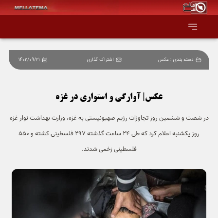
دسته بندی :
عکس
اشتراک گذاری
1402/09/21
صفحه اصلی
همه عناوین
عکس| آوارگی و استواری در غزه
در شصت و ششمین روز تجاوزات رژیم صهیونیستی به غزه، وزارت بهداشت نوار غزه
اقتصاد
روز یکشنبه اعلام کرد که طی 24 ساعت گذشته 297 فلسطینی کشته و 550
سیاست و جهان
فلسطینی زخمی شدند.
جامعه و فرهنگ
دانش و فناوری