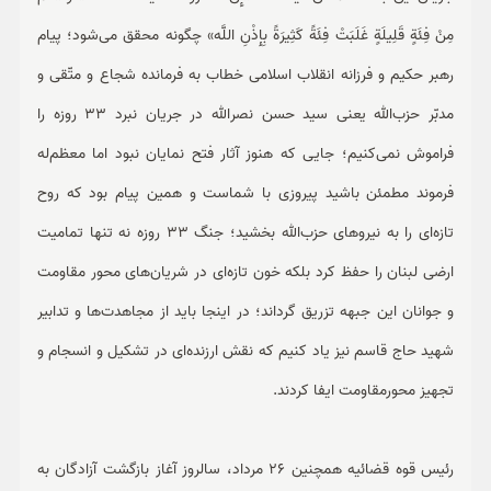
مِنْ فِئَةٍ قَلِیلَةٍ غَلَبَتْ فِئَةً کَثِیرَةً بِإِذْنِ اللَّه» چگونه محقق می‌شود؛ پیام
رهبر حکیم و فرزانه انقلاب اسلامی خطاب به فرمانده شجاع و متّقی و
مدبّر حزب‌الله یعنی سید حسن نصرالله در جریان نبرد 33 روزه را
فراموش نمی‌کنیم؛ جایی که هنوز آثار فتح نمایان نبود اما معظم‌له
فرموند مطمئن باشید پیروزی با شماست و همین پیام بود که روح
تازه‌ای را به نیروهای حزب‌الله بخشید؛ جنگ 33 روزه نه تنها تمامیت
ارضی لبنان را حفظ کرد بلکه خون تازه‌ای در شریان‌های محور مقاومت
و جوانان این جبهه تزریق گرداند؛ در اینجا باید از مجاهدت‌ها و تدابیر
شهید حاج قاسم نیز یاد کنیم که نقش ارزنده‌ای در تشکیل و انسجام و
تجهیز محورمقاومت ایفا کردند.
رئیس قوه قضائیه همچنین 26 مرداد، سالروز آغاز بازگشت آزادگان به