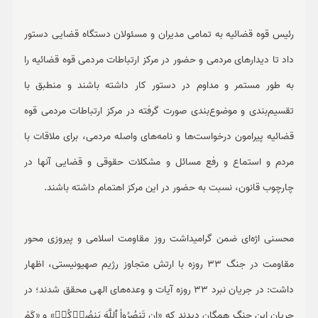
رئیس قوه قضائیه به تمامی مدیران و مسئولان دستگاه قضایی دستور
داد تا دیدارهای مردمی و حضور در مرکز ارتباطات مردمی قوه قضائیه را
به طور مستمر و مداوم در دستور کار داشته باشند و منطبق با
تقسیم‌بندی و موضوع‌بندی صورت گرفته در مرکز ارتباطات مردمی قوه
قضائیه پیرامون درخواست‌ها و نامه‌های واصله مردمی، برای ملاقات با
مردم و استماع و رفع مسائل و مشکلات حقوقی و قضایی آنها در
چارچوب قانون، نسبت به حضور در این مرکز اهتمام داشته باشند.
محسنی اژه‌ای ضمن گرامیداشت روز مقاومت اسلامی و پیروزی محور
مقاومت در جنگ 33 روزه با ارتش متجاوز رژیم صهیونیستی، اظهار
داشت: در جریان نبرد 33 روزه آیات و وعده‌های الهی محقق شدند؛ در
جریان این جنگ همگان دیدند که «إِن تَنصُرُواْ ٱللَّهَ یَنصُرۡکُمۡ» و «کَمْ