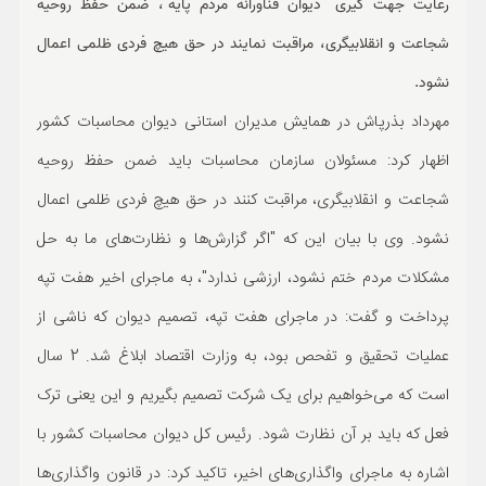
رعایت جهت گیری "دیوان فناورانه مردم پایه"، ضمن حفظ روحیه
ورزشی
شجاعت و انقلابیگری، مراقبت نمایند در حق هیچ فردی ظلمی اعمال
حوادث
نشود.
مهرداد بذرپاش در همایش مدیران استانی دیوان محاسبات کشور
سبک زندگی
اظهار کرد: مسئولان سازمان محاسبات باید ضمن حفظ روحیه
چند رسانه ای
شجاعت و انقلابیگری، مراقبت کنند در حق هیچ فردی ظلمی اعمال
نشود. وی با بیان این که "اگر گزارش‌ها و نظارت‌های ما به حل
مشکلات مردم ختم نشود، ارزشی ندارد"، به ماجرای اخیر هفت تپه
پرداخت و گفت: در ماجرای هفت تپه، تصمیم دیوان که ناشی از
عملیات تحقیق و تفحص بود، به وزارت اقتصاد ابلاغ شد. 2 سال
است که می‌خواهیم برای یک شرکت تصمیم بگیریم و این یعنی ترک
فعل که باید بر آن نظارت شود. رئیس کل دیوان محاسبات کشور با
اشاره به ماجرای واگذاری‌های اخیر، تاکید کرد: در قانون واگذاری‌ها