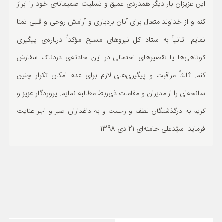
این عزیزان بار دیگر همدردی عمیق و تسلیت صمیمانه‌ی خود را ابراز
ورزشی
کنم و از خداوند متعال برای آنان بردباری و آرامش روحی و قلبی تمنا
حوادث
نمایم. ثانیاً به ستاد کل نیروهای مسلح مؤکداً درباره‌ی پیگیری
سبک زندگی
کوتاهی‌ها یا تقصیرهای احتمالی در این حادثه‌ی دردناک سفارش
کنم. ثالثاً مراقبت و پیگیری‌های لازم برای عدم امکان تکرار چنین
چند رسانه ای
سانحه‌ای را از مدیران و مقامات ذی‌ربط مطالبه نمایم. پروردگار عزیز و
کریم به درگذشتگان لطف و رحمت و به داغداران صبر و اجر عنایت
فرماید. سیّدعلی خامنه‌ای 21 دی 1398