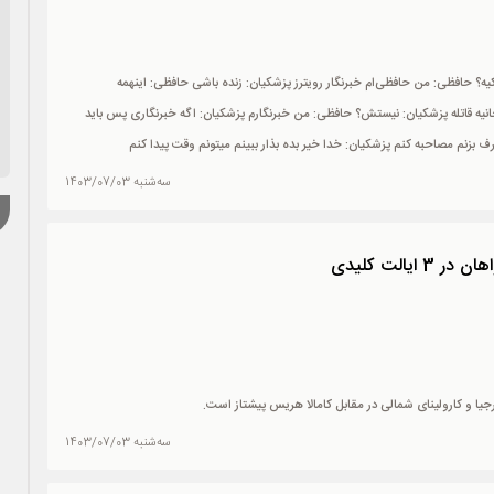
ه؟ حافظی: من حافظی‌ام خبرنگار رویترز پزشکیان: زنده باشی حافظی: اینهمه
نیه قاتله پزشکیان: نیستش؟ حافظی: من خبرنگارم پزشکیان: اگه خبرنگاری پس باید
ف بزنم مصاحبه کنم پزشکیان: خدا خیر بده بذار ببینم میتونم وقت پیدا کنم
سه‌شنبه 1403/07/03
یالت کلیدی
جیا و کارولینای شمالی در مقابل کامالا هریس پیشتاز است.
سه‌شنبه 1403/07/03