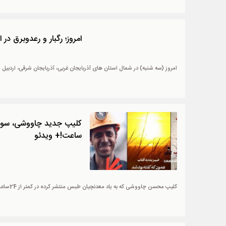
امروز؛ رگبار و رعدوبرق در این 4 اس
امروز (سه شنبه) در شمال استان های آذربایجان غربی، آذربایجان شرقی، اردبیل 
ساعت!+ ویدئو
کلیپ محسن چاووشی که به یاد معدنچیان طبس منتشر کرده در کمتر از 24ساعت به بیش از 30 میلیون بازدید رسید.