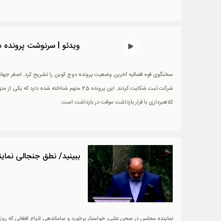
ویدئو l سرنوشت پرونده دوج کوین چه شد ؟ / اتهام افساد فی الارض برای متهم اصلی
شرکت ثبت شکایت کردند. این پرونده 25 متهم شناخ
کلاهبرداری با قرار بازداشت موقت در بازداشت است.
ببینید/ نطق جنجالی نماین
نماینده مجلس در صحن علنی، خواستار برخورد و ساماندهی اتباع افغانی که روز ب