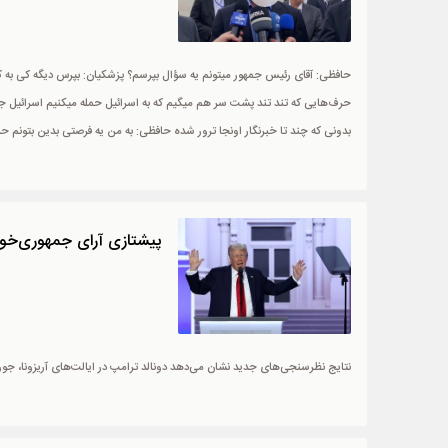
حافظی: آقای رئیس جمهور میتونم یه سؤال بپرسم؟ پزشکیان: بپرس دیگه کی به کی
حرف‌هایی که تند تند پشت سر هم میگیم که به اسرائیل حمله میکنیم اسرائیل جا
بدونی که چند تا خبرنگار اونجا ترور شده حافظی: به من یه فرصتی بدین بتونم حر
پیشتازی آرای جمهوری‌خواهان در 3 ا
نتایج نظرسنجی‌های جدید نشان می‌دهد دونالد ترامپ در ایالت‌های آریزونا، جور