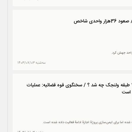
واحدی شاخص
سه‌شنبه 1403/07/03
ویدئو l سرنوشت هتل 30 طبقه ولنجک چه شد ؟ / سخنگوی قوه قضائیه: عملیات
 است