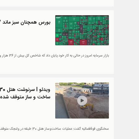
بورس همچنان سبز ماند / صعود 36هزار 
بازار سرمایه امروز در حالی به کار خود پایان داد که شاخص کل بیش از 36 هزار واحد جهش کرد.
ساخت و ساز متوقف شده
سخنگوی قوۀ‌قضائیه گفت: عملیات ساخت‌وساز هتل 30 طبقه‌ در ولنجک متوقف شده اما برای ایمن‌سازی پروژۀ اجازۀ ادامۀ فعالیت داده شده است.