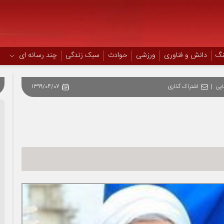
نگ
دانش و فناوری
ورزشی
حوادث
سبک زندگی
چند رسانه ای
پی
|
اشتراک گذاری
1399/04/07