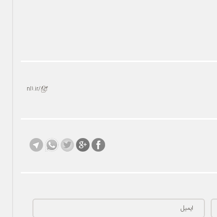
nl1.ir/8rf
ایمیل