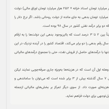
در هر حال اگر حداقل ارقام فوق را هم مدنظر قرار دهیم (53.5هزار میلیارد تومان اسناد خزانه + 252 هزار میلیارد تومان اوراق مالی) دولت
در ابتدای فعالیتش به دنبال بازپرداخت بیش از 300 هزار میلیارد تومان بدهی به جای مانده از دولت روحانی باشد. اگر نرخ دلار را
نکته حائز اهمیت اینکه سود اوراق در کشورهای سرمایه‌داری نهایتاً بین 2 تا 3 درصد است که بااین‌وجود بدهی این دولت‌ها را به ارقام
ریلیون دلاری رسانده است. حال با نرخ سود 15 درصدی که هر 5 سال رقم بدهی را دو برابر می‌کند، اقتصاد کشور را در آینده نزدیک در این
نه‌تنها با درآمدهای حاصل از فروش نفت، حتی با مجموع درآمدهای مالیاتی
هله اول آن است که در هزینه‌ها به‌ویژه جاری صرفه‌جویی نمایند لیکن
همان‌گونه که در ارقام بودجه مشاهده می‌شود، بودجه جاری طی 7 سال گذشته بیش از 3 برابر شده است که می‌توان با ساماندهی و
هزینه‌ای صورت داد. از سوی دیگر تمرکز بر بخش‌های مالیاتی ازجمله
ابل‌توجهی برای دولت فراهم نماید.