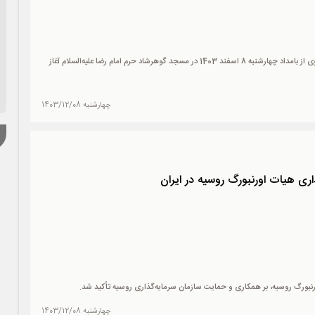
مراسم اعتکاف نوجوانان دهه هشتادی به همت موسسه جوانان آستان قدس رضوی از بامداد چهارشنبه 8 اسفند 1403 در مسجد گوهرشاد حرم امام رضا علیه‌السلام آغاز
چهارشنبه 1403/12/08
اری هیات اورنبورگ روسیه در ایران
رنبورگ روسیه، بر همکاری و حمایت سازمان سرمایه‌گذاری روسیه تأکید شد.
چهارشنبه 1403/12/08