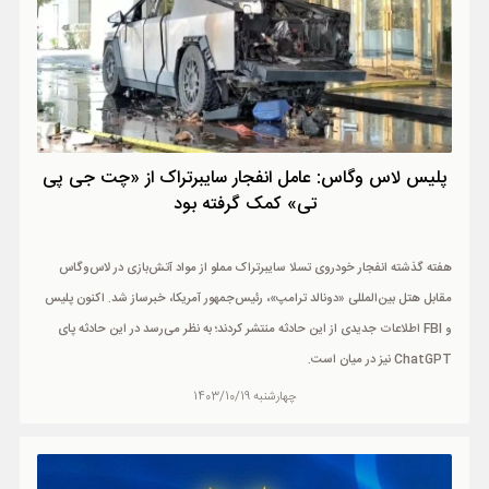
پلیس لاس وگاس: عامل انفجار سایبرتراک از «چت جی پی
تی» کمک گرفته بود
هفته گذشته انفجار خودروی تسلا سایبرتراک مملو از مواد آتش‌بازی در لاس‌وگاس
مقابل هتل بین‌المللی «دونالد ترامپ»، رئیس‌جمهور آمریکا، خبرساز شد. اکنون پلیس
و FBI اطلاعات جدیدی از این حادثه منتشر کردند؛ به نظر می‌رسد در این حادثه پای
ChatGPT نیز در میان است.
چهارشنبه 1403/10/19