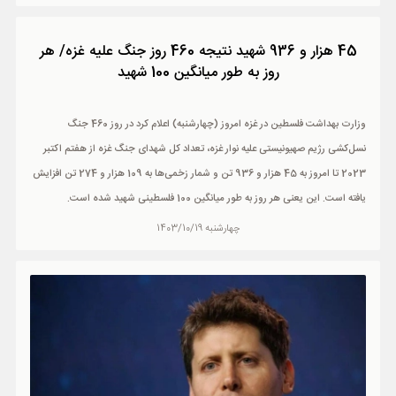
45 هزار و 936 شهید نتیجه 460 روز جنگ علیه غزه/ هر
روز به طور میانگین 100 شهید
وزارت بهداشت فلسطین در غزه امروز (چهارشنبه) اعلام کرد در روز 460 جنگ
نسل‌کشی رژیم صهیونیستی علیه نوار غزه، تعداد کل شهدای جنگ غزه از هفتم اکتبر
2023 تا امروز به 45 هزار و 936 تن و شمار زخمی‌ها به 109 هزار و 274 تن افزایش
یافته است. این یعنی هر روز به طور میانگین 100 فلسطینی شهید شده است.
چهارشنبه 1403/10/19