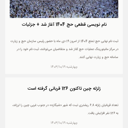
نام نویسی قطعی حج 1404 آغاز شد + جزئیات
ثبت نام نهایی حج تمتع 1404 از امروز 19 دی ماه با حضور رئیس سازمان حج و زیارت
در مرکز مانیتورینگ عملیات حج آغاز شد و متقاضیان می‌توانند، ثبت نام خود را در
سامانه حج و زیارت نهایی کنند.
چهارشنبه 1403/10/19
زلزله چین تاکنون 126 قربانی گرفته است
تعداد قربانیان زلزله 6.8 ریشتری تبت که شهر «شیگازه» در جنوب غربی چین را لرزاند،
به 126 نفر افزایش یافت.
چهارشنبه 1403/10/19